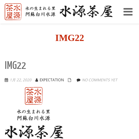
Toggl
naviga
IMG22
IMG22
1月 22, 2020
EXPECTATION
NO COMMENTS YET